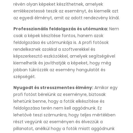
révén olyan képeket készíthetnek, amelyek
emlékezetessé teszik az eseményt, és kiemelik azt
az egyedi élményt, amit az adott rendezvény kínál.
Professzionális feldolgozás és utómunka:
Nem
csak a képek készítése fontos, hanem azok
feldolgozása és utómunkája is. A profi fotósok
rendelkeznek azokkal a szoftverekkel és
képszerkesztő eszközökkel, amelyek segítségével
kiemelhetik és javíthatják a képeket, hogy még
jobban tükrözzék az esemény hangulatát és
szépségét.
Nyugodt és stresszmentes élmény:
Amikor egy
profi fotóst bérelünk az eseményre, biztosak
lehetünk benne, hogy a fotók elkészítése és
feldolgozása terén nem kell aggódnunk. Ez
lehetővé teszi számunkra, hogy teljes mértékben
részt vegyünk az eseményen és élvezzük a
pillanatot, anélkül hogy a fotók miatt aggódnunk