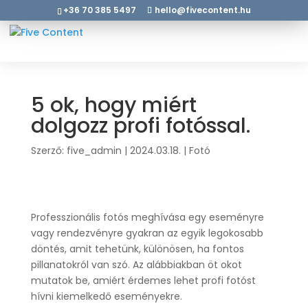
+36 70 385 5497
hello@fivecontent.hu
5 ok, hogy miért
dolgozz profi fotóssal.
Szerző:
five_admin
|
2024.03.18.
|
Fotó
Professzionális fotós meghívása egy eseményre
vagy rendezvényre gyakran az egyik legokosabb
döntés, amit tehetünk, különösen, ha fontos
pillanatokról van szó. Az alábbiakban öt okot
mutatok be, amiért érdemes lehet profi fotóst
hívni kiemelkedő eseményekre.