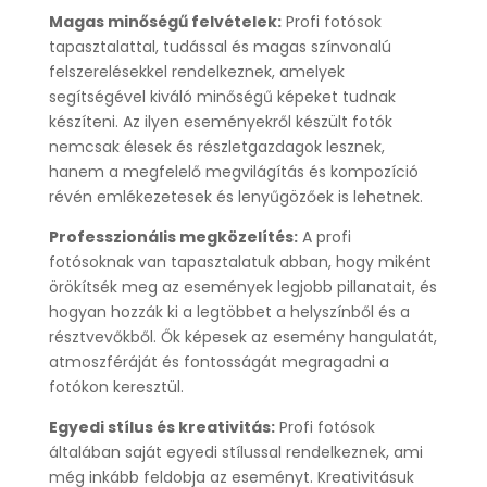
Magas minőségű felvételek:
Profi fotósok
tapasztalattal, tudással és magas színvonalú
felszerelésekkel rendelkeznek, amelyek
segítségével kiváló minőségű képeket tudnak
készíteni. Az ilyen eseményekről készült fotók
nemcsak élesek és részletgazdagok lesznek,
hanem a megfelelő megvilágítás és kompozíció
révén emlékezetesek és lenyűgözőek is lehetnek.
Professzionális megközelítés:
A profi
fotósoknak van tapasztalatuk abban, hogy miként
örökítsék meg az események legjobb pillanatait, és
hogyan hozzák ki a legtöbbet a helyszínből és a
résztvevőkből. Ők képesek az esemény hangulatát,
atmoszféráját és fontosságát megragadni a
fotókon keresztül.
Egyedi stílus és kreativitás:
Profi fotósok
általában saját egyedi stílussal rendelkeznek, ami
még inkább feldobja az eseményt. Kreativitásuk