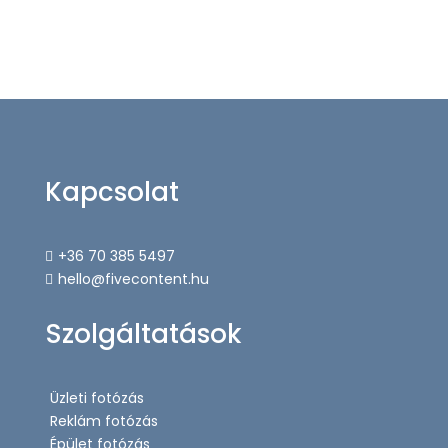
Kapcsolat
+36 70 385 5497

hello@fivecontent.hu

Szolgáltatások
Üzleti fotózás
Reklám fotózás
Épület fotózás